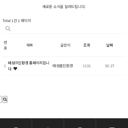
새로운 소식을 알려드립니다.
Total 1건
1 페이지
번
제목
글쓴이
조회
날짜
호
태성크린환경 홈페이지입니
1
태성클린환경
1131
01-27
다.